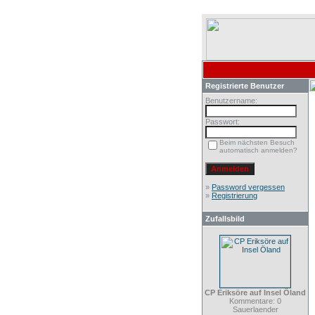
Registrierte Benutzer
Benutzername:
Passwort:
Beim nächsten Besuch
automatisch anmelden?
»
Password vergessen
»
Registrierung
Zufallsbild
CP Eriksöre auf Insel Öland
Kommentare: 0
Sauerlaender