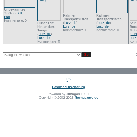
Unbekanntes
Teil1qi
(
Balli
)
Rahmen
Rahmen
Balli
Transportkisten
Transportkisten
Kommentare: 0
(
Lurz_de
)
(
Lurz_de
)
Duschzelt
Self
Lurz_de
Lurz_de
hinter dem
Rece
Kommentare: 0
Kommentare: 0
Tango
Sch
(
Lurz_de
)
(
Lur
Lurz_de
Lurz
Kommentare: 0
Komm
Datenschutzerklärung
Powered by
4images
1.7.11
Copyright © 2002-2026
4homepages.de