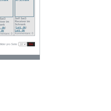
Self Sat3
 Sat3
Receiver im
iver im
Schrank
rank
(
Lurz_de
)
z_de
)
Lurz_de
_de
Kommentare: 0
entare: 0
Bilder pro Seite: