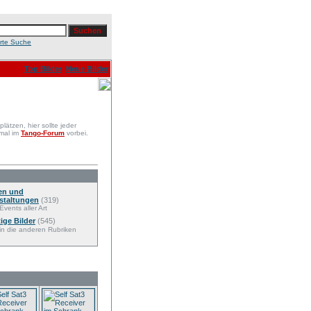
erte Suche
Top Bilder
Neue Bilder
ätzen, hier sollte jeder
 mal im
Tango-Forum
vorbei.
en und
staltungen
(319)
Events aller Art
ige Bilder
(545)
 in die anderen Rubriken