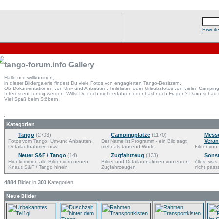
Erweit
tango-forum.info Gallery
Hallo und willkommen,
in dieser Bildergalerie findest Du viele Fotos von engagierten Tango-Besitzern.
Ob Dokumentationen von Um- und Anbauten, Teilelisten oder Urlaubsfotos von vielen Campingpl
Interessent fündig werden. Willst Du noch mehr erfahren oder hast noch Fragen? Dann schau
Viel Spaß beim Stöbern.
Kategorien
Tango
(2703)
Campingplätze
(1170)
Mess
Veran
Fotos vom Tango, Um-und Anbauten,
Der Name ist Programm - ein Bild sagt
Detailaufnahmen usw.
mehr als tausend Worte
Bilder von 
Neuer S&F / Tango
(14)
Zugfahrzeug
(133)
Sonst
Hier kommen alle Bilder vom neuen
Bilder und Detailaufnahmen von euren
Alles, was
Knaus S&F / Tango hinein
Zugfahrzeugen
nicht passt
4884
Bilder in
300
Kategorien.
Neue Bilder