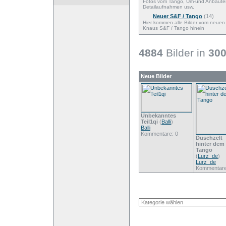
Fotos vom Tango, Um-und Anbaute
Detailaufnahmen usw.
Neuer S&F / Tango
(14)
Hier kommen alle Bilder vom neuen
Knaus S&F / Tango hinein
4884
Bilder in
30
Neue Bilder
Unbekanntes
Teil1qi
(
Balli
)
Balli
Kommentare: 0
Duschzelt
hinter dem
Tango
(
Lurz_de
)
Lurz_de
Kommentare