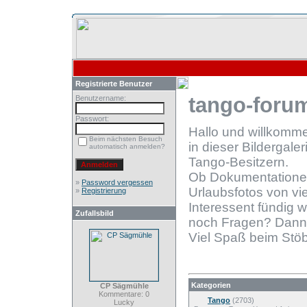
Registrierte Benutzer
tango-forum
Benutzername:
Passwort:
Hallo und willkomm
Beim nächsten Besuch
in dieser Bildergale
automatisch anmelden?
Tango-Besitzern.
Ob Dokumentationen
»
Password vergessen
Urlaubsfotos von vie
»
Registrierung
Interessent fündig 
Zufallsbild
noch Fragen? Dann
Viel Spaß beim Stöb
Kategorien
CP Sägmühle
Kommentare: 0
Tango
(2703)
Lucky