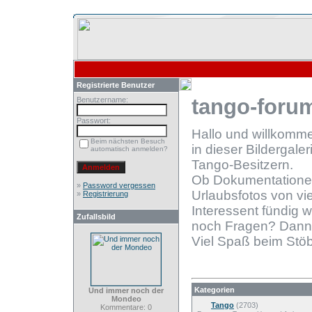
Registrierte Benutzer
tango-forum
Benutzername:
Passwort:
Hallo und willkomm
Beim nächsten Besuch
in dieser Bildergale
automatisch anmelden?
Tango-Besitzern.
Ob Dokumentationen
»
Password vergessen
Urlaubsfotos von vie
»
Registrierung
Interessent fündig 
Zufallsbild
noch Fragen? Dann
Viel Spaß beim Stöb
Kategorien
Und immer noch der
Mondeo
Tango
(2703)
Kommentare: 0