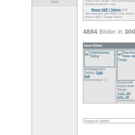
Fotos vom Tango, Um-und Anbaute
Gast
Detailaufnahmen usw.
Neuer S&F / Tango
(14)
Hier kommen alle Bilder vom neuen
Knaus S&F / Tango hinein
4884
Bilder in
30
Neue Bilder
Unbekanntes
Teil1qi
(
Balli
)
Balli
Kommentare: 0
Duschzelt
hinter dem
Tango
(
Lurz_de
)
Lurz_de
Kommentare