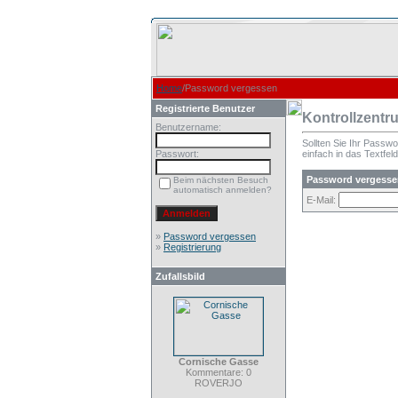
Home
/Password vergessen
Registrierte Benutzer
Kontrollzentr
Benutzername:
Sollten Sie Ihr Passw
Passwort:
einfach in das Textfeld
Password vergesse
Beim nächsten Besuch
automatisch anmelden?
E-Mail:
»
Password vergessen
»
Registrierung
Zufallsbild
Cornische Gasse
Kommentare: 0
ROVERJO