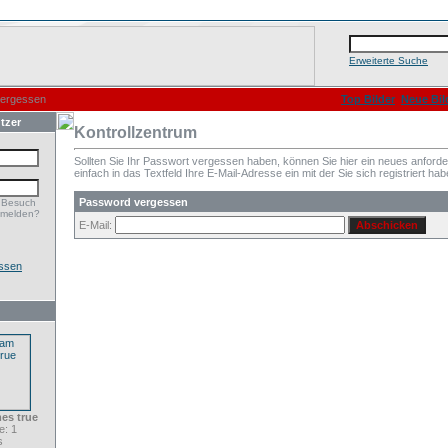
Erweiterte Suche
vergessen
Top Bilder
Neue Bil
tzer
Kontrollzentrum
Sollten Sie Ihr Passwort vergessen haben, können Sie hier ein neues anford
einfach in das Textfeld Ihre E-Mail-Adresse ein mit der Sie sich registriert hab
Password vergessen
 Besuch
nmelden?
E-Mail:
ssen
mes true
: 1
s