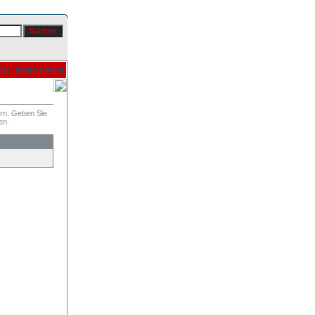
der
Tango Forum
ern. Geben Sie
en.