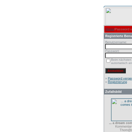
Home
/Password 
Registrierte Benu
Benutzername:
Passwort:
Beim nächsten
automatisch a
»
Password verge
»
Registrierung
Zufallsbild
... a dream co
Kommentare
Thom@