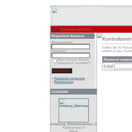
Home
/Password vergessen
Registrierte Benutzer
Kontrollzent
Benutzername:
Sollten Sie Ihr Pass
Passwort:
einfach in das Textfe
Password verges
Beim nächsten Besuch
automatisch anmelden?
E-Mail:
»
Password vergessen
»
Registrierung
Zufallsbild
Anleitung_Bilderbearbeiten_5
Kommentare: 0
Hägar