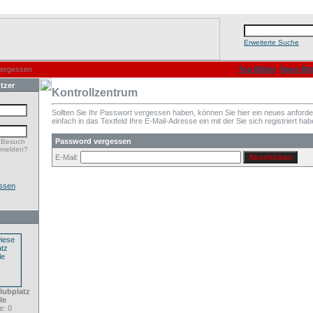
Erweiterte Suche
vergessen
Top Bilder
Neue Bil
tzer
Kontrollzentrum
Sollten Sie Ihr Passwort vergessen haben, können Sie hier ein neues anford
einfach in das Textfeld Ihre E-Mail-Adresse ein mit der Sie sich registriert hab
Password vergessen
 Besuch
nmelden?
E-Mail:
ssen
lubplatz
le
: 0