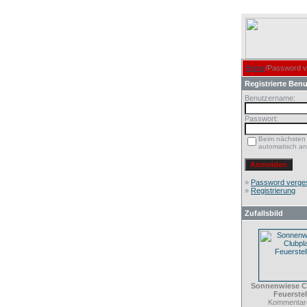
Home
/Password 
Registrierte Benu
Benutzername:
Passwort:
Beim nächsten
automatisch a
»
Password verge
»
Registrierung
Zufallsbild
Sonnenwiese C
Feuerstel
Kommentare