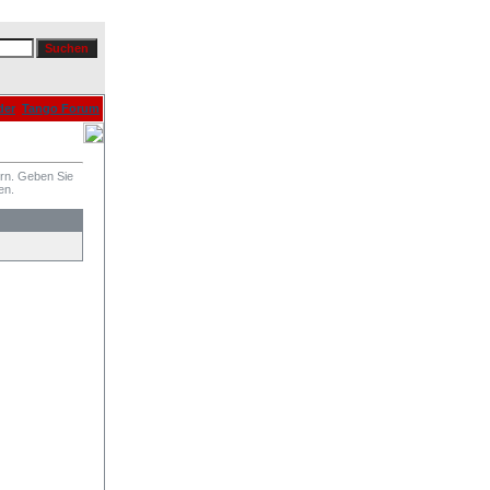
der
Tango Forum
ern. Geben Sie
en.