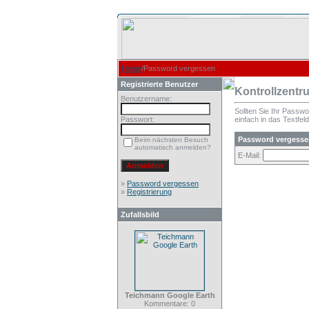
Home
/Password vergessen
Registrierte Benutzer
Kontrollzentr
Benutzername:
Sollten Sie Ihr Passw
Passwort:
einfach in das Textfeld
Password vergesse
Beim nächsten Besuch
automatisch anmelden?
E-Mail:
»
Password vergessen
»
Registrierung
Zufallsbild
Teichmann Google Earth
Kommentare: 0