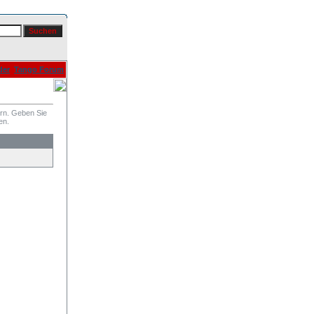
der
Tango Forum
ern. Geben Sie
en.