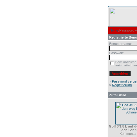
Home
/Password 
Registrierte Benu
Benutzername:
Passwort:
Beim nächsten
automatisch a
»
Password verge
»
Registrierung
Zufallsbild
Golf 3/1,8 L auf 
den Schn
Kommentare