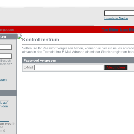
Erweiterte Suche
vergessen
Top Bilder
Neue Bil
tzer
Kontrollzentrum
Sollten Sie Ihr Passwort vergessen haben, können Sie hier ein neues anford
einfach in das Textfeld Ihre E-Mail-Adresse ein mit der Sie sich registriert hab
Password vergessen
 Besuch
nmelden?
E-Mail:
ssen
dem weg in
ee
: 0