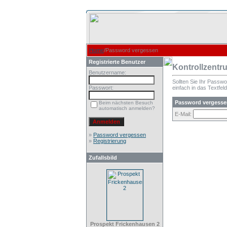
Home
/Password vergessen
Registrierte Benutzer
Kontrollzentr
Benutzername:
Sollten Sie Ihr Passw
Passwort:
einfach in das Textfeld
Password vergesse
Beim nächsten Besuch
automatisch anmelden?
E-Mail:
»
Password vergessen
»
Registrierung
Zufallsbild
Prospekt Frickenhausen 2