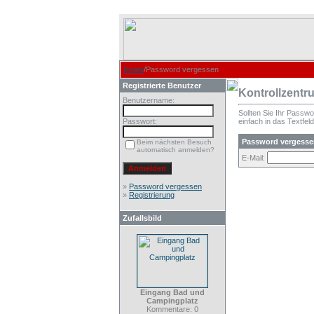
Home
/Password vergessen
Registrierte Benutzer
Kontrollzentr
Benutzername:
Sollten Sie Ihr Passw
Passwort:
einfach in das Textfeld
Password vergesse
Beim nächsten Besuch
automatisch anmelden?
E-Mail:
»
Password vergessen
»
Registrierung
Zufallsbild
Eingang Bad und
Campingplatz
Kommentare: 0