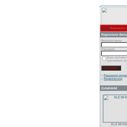
Home
/Password 
Registrierte Benu
Benutzername:
Passwort:
Beim nächsten
automatisch a
»
Password verge
»
Registrierung
Zufallsbild
KLE MrYel