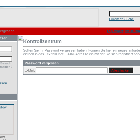
Erweiterte Suche
vergessen
Top Bilder
Neue Bil
tzer
Kontrollzentrum
Sollten Sie Ihr Passwort vergessen haben, können Sie hier ein neues anford
einfach in das Textfeld Ihre E-Mail-Adresse ein mit der Sie sich registriert hab
Password vergessen
 Besuch
nmelden?
E-Mail:
ssen
low