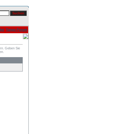
der
Tango Forum
ern. Geben Sie
en.