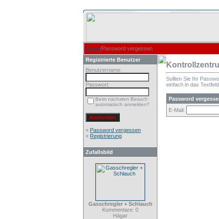
Home
/Password vergessen
Registrierte Benutzer
Kontrollzentr
Benutzername:
Sollten Sie Ihr Passw
Passwort:
einfach in das Textfeld
Password vergesse
Beim nächsten Besuch
automatisch anmelden?
E-Mail:
»
Password vergessen
»
Registrierung
Zufallsbild
Gasschregler + Schlauch
Kommentare: 0
Hägar