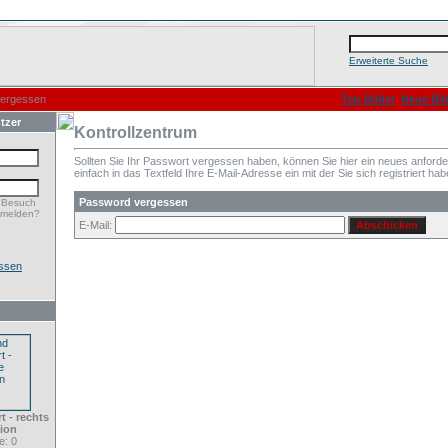
Erweiterte Suche
vergessen
Top Bilder
Neue Bil
tzer
Kontrollzentrum
Sollten Sie Ihr Passwort vergessen haben, können Sie hier ein neues anford
einfach in das Textfeld Ihre E-Mail-Adresse ein mit der Sie sich registriert hab
Password vergessen
 Besuch
nmelden?
E-Mail:
ssen
t - rechts
ion
: 0