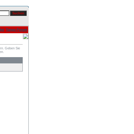
der
Tango Forum
ern. Geben Sie
en.