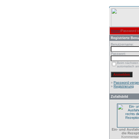
Home
/Password 
Registrierte Benu
Benutzername:
Passwort:
Beim nächsten
automatisch a
»
Password verge
»
Registrierung
Zufallsbild
Ein- und Ausfahr
die Rezept
Kommentare