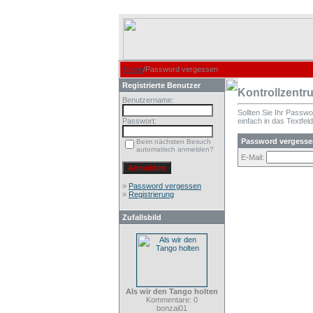
Home
/Password vergessen
Registrierte Benutzer
Kontrollzentr
Benutzername:
Sollten Sie Ihr Passw
Passwort:
einfach in das Textfeld
Password vergesse
Beim nächsten Besuch
automatisch anmelden?
E-Mail:
»
Password vergessen
»
Registrierung
Zufallsbild
Als wir den Tango holten
Kommentare: 0
bonzai01