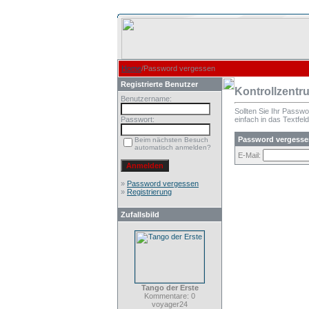
Home
/Password vergessen
Registrierte Benutzer
Kontrollzentr
Benutzername:
Sollten Sie Ihr Passw
Passwort:
einfach in das Textfeld
Password vergesse
Beim nächsten Besuch
automatisch anmelden?
E-Mail:
»
Password vergessen
»
Registrierung
Zufallsbild
Tango der Erste
Kommentare: 0
voyager24