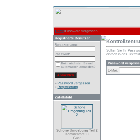
Home
/Password vergessen
Registrierte Benutzer
Kontrollzentr
Benutzername:
Sollten Sie Ihr Passw
Passwort:
einfach in das Textfeld
Password vergesse
Beim nächsten Besuch
automatisch anmelden?
E-Mail:
»
Password vergessen
»
Registrierung
Zufallsbild
Schöne Umgebung Teil 2
Kommentare: 0
Gast