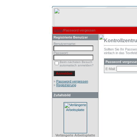
Home
/Password vergessen
Registrierte Benutzer
Kontrollzentr
Benutzername:
Sollten Sie Ihr Passw
Passwort:
einfach in das Textfeld
Password vergesse
Beim nächsten Besuch
automatisch anmelden?
E-Mail:
»
Password vergessen
»
Registrierung
Zufallsbild
Verlängerte Arbeitsplatte