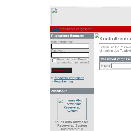
Home
/Password vergessen
Registrierte Benutzer
Kontrollzentr
Benutzername:
Sollten Sie Ihr Passw
Passwort:
einfach in das Textfeld
Password vergesse
Beim nächsten Besuch
automatisch anmelden?
E-Mail:
»
Password vergessen
»
Registrierung
Zufallsbild
neues Alko Abwasser-
Reserverad System
Kommentare: 0