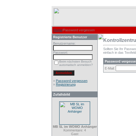
Home
/Password vergessen
Registrierte Benutzer
Kontrollzentr
Benutzername:
Sollten Sie Ihr Passw
Passwort:
einfach in das Textfeld
Password vergesse
Beim nächsten Besuch
automatisch anmelden?
E-Mail:
»
Password vergessen
»
Registrierung
Zufallsbild
MB SL im WOMO Anhänger
Kommentare: 4
Gast