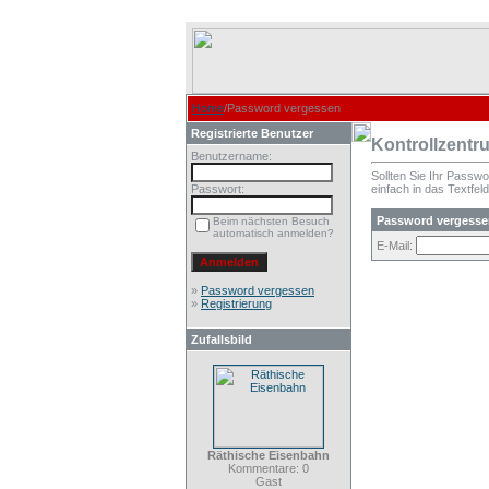
Home
/Password vergessen
Registrierte Benutzer
Kontrollzentr
Benutzername:
Sollten Sie Ihr Passw
Passwort:
einfach in das Textfeld
Password vergesse
Beim nächsten Besuch
automatisch anmelden?
E-Mail:
»
Password vergessen
»
Registrierung
Zufallsbild
Räthische Eisenbahn
Kommentare: 0
Gast