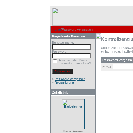
Home
/Password vergessen
Registrierte Benutzer
Kontrollzentr
Benutzername:
Sollten Sie Ihr Passw
Passwort:
einfach in das Textfeld
Password vergesse
Beim nächsten Besuch
automatisch anmelden?
E-Mail:
»
Password vergessen
»
Registrierung
Zufallsbild
Badezimmer