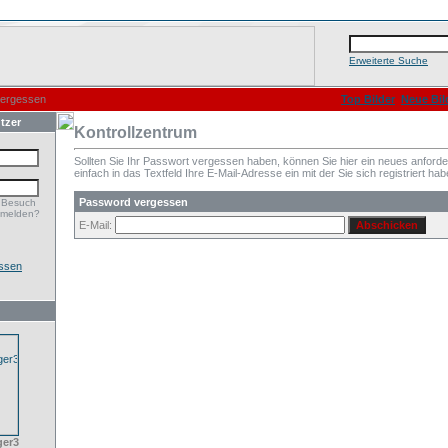
Erweiterte Suche
vergessen
Top Bilder
Neue Bil
tzer
Kontrollzentrum
Sollten Sie Ihr Passwort vergessen haben, können Sie hier ein neues anford
einfach in das Textfeld Ihre E-Mail-Adresse ein mit der Sie sich registriert hab
Password vergessen
 Besuch
nmelden?
E-Mail:
ssen
ger3