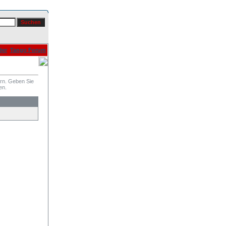
der
Tango Forum
ern. Geben Sie
en.