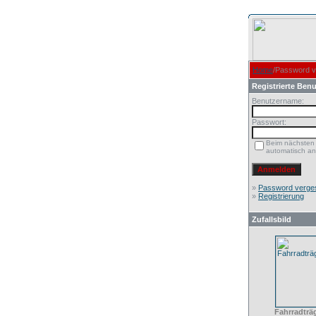
Home
/Password 
Registrierte Benu
Benutzername:
Passwort:
Beim nächsten
automatisch a
»
Password verge
»
Registrierung
Zufallsbild
Fahrradträ