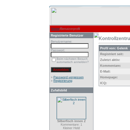
Home
/Benutzerprofil
Registrierte Benutzer
Kontrollzentr
Benutzername:
Profil von: Gelenk
Passwort:
Registriert seit:
Beim nächsten Besuch
Zuletzt aktiv:
automatisch anmelden?
Kommentare:
E-Mail:
»
Password vergessen
Homepage:
»
Registrierung
ICQ:
Zufallsbild
Silberfisch innen 2
Kommentare: 1
Kleiner Held