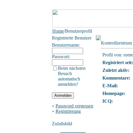
Home
/Benutzerprofil
Registrierte Benutzer
Kontrollzentrum
Benutzername:
Profil von: rome
Passwort:
Registriert seit:
Beim nächsten
Zuletzt aktiv:
Besuch
Kommentare:
automatisch
anmelden?
E-Mail:
Homepage:
ICQ:
»
Password vergessen
»
Registrierung
Zufallsbild