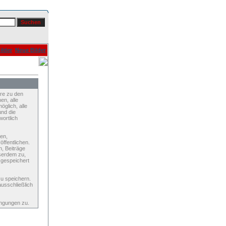
ilder
Neue Bilder
re zu den
en, alle
glich, alle
und die
wortlich
den,
ffentlichen.
n, Beiträge
serdem zu,
 gespeichert
u speichern.
ausschließlich
ingungen zu.