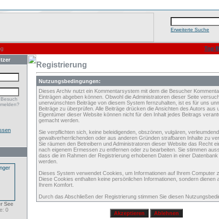
Erweiterte Suche
ng
Top B
tzer
Registrierung
Nutzungsbedingungen:
Dieses Archiv nutzt ein Kommentarsystem mit dem die Besucher Kommenta
Einträgen abgeben können. Obwohl die Administratoren dieser Seite versuch
 Besuch
unerwünschten Beiträge von diesem System fernzuhalten, ist es für uns unmö
nmelden?
Beiträge zu überprüfen. Alle Beiträge drücken die Ansichten des Autors aus 
Eigentümer dieser Website können nicht für den Inhalt jedes Beitrags verant
gemacht werden.
ssen
Sie verpflichten sich, keine beleidigenden, obszönen, vulgären, verleumden
gewaltverherrlichenden oder aus anderen Gründen strafbaren Inhalte zu verö
Sie räumen den Betreibern und Administratoren dieser Website das Recht ei
nach eigenem Ermessen zu entfernen oder zu bearbeiten. Sie stimmen aus
dass die im Rahmen der Registrierung erhobenen Daten in einer Datenbank
werden.
Dieses System verwendet Cookies, um Informationen auf Ihrem Computer z
Diese Cookies enthalten keine persönlichen Informationen, sondern dienen 
Ihrem Komfort.
Durch das Abschließen der Registrierung stimmen Sie diesen Nutzungsbed
r See
: 0