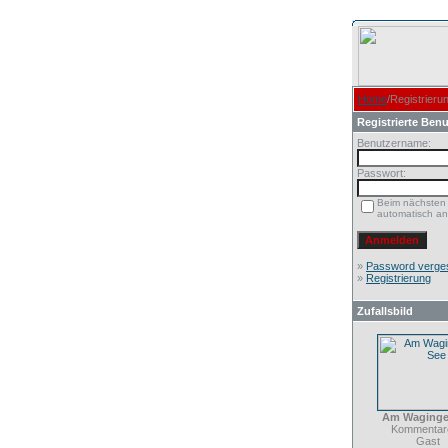
Home
/Registrieru
Registrierte Benu
Benutzername:
Passwort:
Beim nächsten
automatisch a
»
Password verge
»
Registrierung
Zufallsbild
Am Waginge
Kommentare
Gast