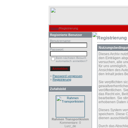
Home
/Registrierung
Registrierte Benutzer
Registrierung
Benutzername:
Nutzungsbedingu
Passwort:
Dieses Archiv nut
den Einträgen abg
Beim nächsten Besuch
automatisch anmelden?
versuchen, alle un
für uns unmöglich, 
Ansichten des Auto
den Inhalt jedes B
»
Password vergessen
»
Registrierung
Sie verpflichten s
gewaltverherrliche
Zufallsbild
veröffentlichen. S
das Recht ein, Be
bearbeiten. Sie s
erhobenen Daten i
Dieses System ver
speichern. Diese C
dienen ausschließl
Rahmen Transportkisten
Kommentare: 0
Durch das Abschli
Lurz_de