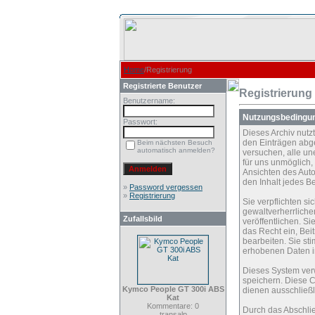
Home
/Registrierung
Registrierte Benutzer
Registrierung
Benutzername:
Nutzungsbedingu
Passwort:
Dieses Archiv nut
den Einträgen abg
Beim nächsten Besuch
automatisch anmelden?
versuchen, alle un
für uns unmöglich, 
Ansichten des Auto
den Inhalt jedes B
»
Password vergessen
»
Registrierung
Sie verpflichten s
gewaltverherrliche
Zufallsbild
veröffentlichen. S
das Recht ein, Be
bearbeiten. Sie s
erhobenen Daten i
Dieses System ver
speichern. Diese C
Kymco People GT 300i ABS
dienen ausschließl
Kat
Kommentare: 0
Durch das Abschli
transalp