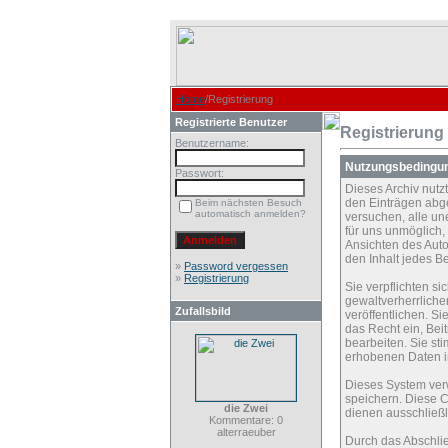
Home
/Registrierung
Registrierte Benutzer
Registrierung
Benutzername:
Nutzungsbedingu
Passwort:
Dieses Archiv nut
den Einträgen abg
Beim nächsten Besuch
automatisch anmelden?
versuchen, alle un
für uns unmöglich, 
Ansichten des Auto
den Inhalt jedes B
»
Password vergessen
»
Registrierung
Sie verpflichten s
gewaltverherrliche
Zufallsbild
veröffentlichen. S
das Recht ein, Be
bearbeiten. Sie s
erhobenen Daten i
Dieses System ver
speichern. Diese C
die Zwei
dienen ausschließl
Kommentare: 0
alterraeuber
Durch das Abschli