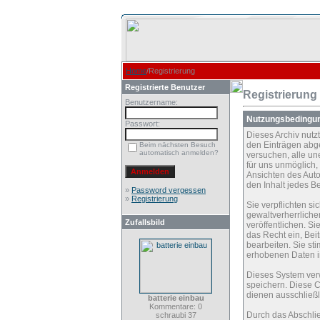
Home
/Registrierung
Registrierte Benutzer
Registrierung
Benutzername:
Nutzungsbedingu
Passwort:
Dieses Archiv nut
den Einträgen abg
Beim nächsten Besuch
automatisch anmelden?
versuchen, alle un
für uns unmöglich, 
Ansichten des Auto
den Inhalt jedes B
»
Password vergessen
»
Registrierung
Sie verpflichten s
gewaltverherrliche
Zufallsbild
veröffentlichen. S
das Recht ein, Be
bearbeiten. Sie s
erhobenen Daten i
Dieses System ver
speichern. Diese C
dienen ausschließl
batterie einbau
Kommentare: 0
Durch das Abschli
schraubi 37