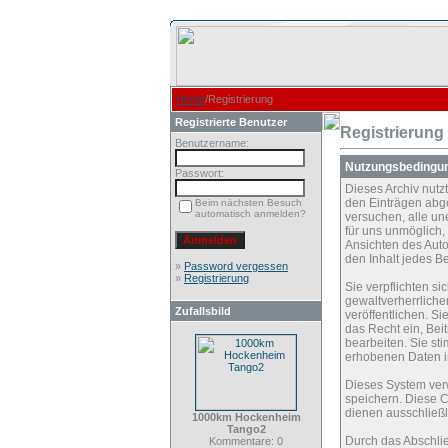
Home
/Registrierung
Registrierte Benutzer
Registrierung
Benutzername:
Nutzungsbedingu
Passwort:
Dieses Archiv nut
den Einträgen abg
Beim nächsten Besuch
automatisch anmelden?
versuchen, alle un
für uns unmöglich, 
Ansichten des Auto
den Inhalt jedes B
»
Password vergessen
»
Registrierung
Sie verpflichten s
gewaltverherrliche
Zufallsbild
veröffentlichen. S
das Recht ein, Be
bearbeiten. Sie s
erhobenen Daten i
Dieses System ver
speichern. Diese C
dienen ausschließl
1000km Hockenheim
Tango2
Durch das Abschli
Kommentare: 0