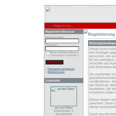
Home
/Registrierung
Registrierte Benutzer
Registrierung
Benutzername:
Nutzungsbedingu
Passwort:
Dieses Archiv nut
den Einträgen abg
Beim nächsten Besuch
automatisch anmelden?
versuchen, alle un
für uns unmöglich, 
Ansichten des Auto
den Inhalt jedes B
»
Password vergessen
»
Registrierung
Sie verpflichten s
gewaltverherrliche
Zufallsbild
veröffentlichen. S
das Recht ein, Be
bearbeiten. Sie s
erhobenen Daten i
Dieses System ver
speichern. Diese C
dienen ausschließl
auf der Fähre
Kommentare: 0
Sauerlaender
Durch das Abschli