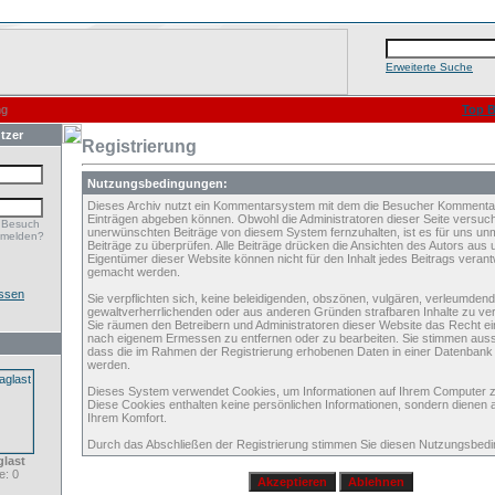
Erweiterte Suche
ng
Top B
tzer
Registrierung
Nutzungsbedingungen:
Dieses Archiv nutzt ein Kommentarsystem mit dem die Besucher Kommenta
Einträgen abgeben können. Obwohl die Administratoren dieser Seite versuch
 Besuch
unerwünschten Beiträge von diesem System fernzuhalten, ist es für uns unmö
nmelden?
Beiträge zu überprüfen. Alle Beiträge drücken die Ansichten des Autors aus 
Eigentümer dieser Website können nicht für den Inhalt jedes Beitrags verant
gemacht werden.
ssen
Sie verpflichten sich, keine beleidigenden, obszönen, vulgären, verleumden
gewaltverherrlichenden oder aus anderen Gründen strafbaren Inhalte zu verö
Sie räumen den Betreibern und Administratoren dieser Website das Recht ei
nach eigenem Ermessen zu entfernen oder zu bearbeiten. Sie stimmen aus
dass die im Rahmen der Registrierung erhobenen Daten in einer Datenbank
werden.
Dieses System verwendet Cookies, um Informationen auf Ihrem Computer z
Diese Cookies enthalten keine persönlichen Informationen, sondern dienen 
Ihrem Komfort.
Durch das Abschließen der Registrierung stimmen Sie diesen Nutzungsbed
glast
: 0