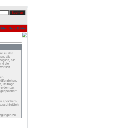
ilder
Neue Bilder
re zu den
en, alle
glich, alle
und die
wortlich
den,
ffentlichen.
n, Beiträge
serdem zu,
 gespeichert
u speichern.
ausschließlich
ingungen zu.