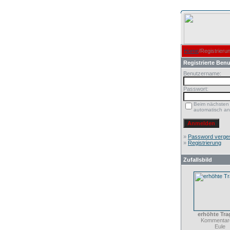
Home
/Registrieru
Registrierte Benu
Benutzername:
Passwort:
Beim nächsten
automatisch a
»
Password verge
»
Registrierung
Zufallsbild
erhöhte Tra
Kommentare
Eule