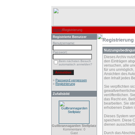
Home
/Registrierung
Registrierte Benutzer
Registrierung
Benutzername:
Nutzungsbedingu
Passwort:
Dieses Archiv nut
den Einträgen abg
Beim nächsten Besuch
automatisch anmelden?
versuchen, alle un
für uns unmöglich, 
Ansichten des Auto
den Inhalt jedes B
»
Password vergessen
»
Registrierung
Sie verpflichten s
gewaltverherrliche
Zufallsbild
veröffentlichen. S
das Recht ein, Be
bearbeiten. Sie s
erhobenen Daten i
Dieses System ver
speichern. Diese C
dienen ausschließl
Gullbrannagarden Stellplatz
Kommentare: 0
Durch das Abschli
Gast