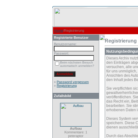
Home
/Registrierung
Registrierte Benutzer
Registrierung
Benutzername:
Nutzungsbedingu
Passwort:
Dieses Archiv nut
den Einträgen abg
Beim nächsten Besuch
automatisch anmelden?
versuchen, alle un
für uns unmöglich, 
Ansichten des Auto
den Inhalt jedes B
»
Password vergessen
»
Registrierung
Sie verpflichten s
gewaltverherrliche
Zufallsbild
veröffentlichen. S
das Recht ein, Be
bearbeiten. Sie s
erhobenen Daten i
Dieses System ver
speichern. Diese C
dienen ausschließl
Aufbau
Kommentare: 1
Durch das Abschli
peteraptor