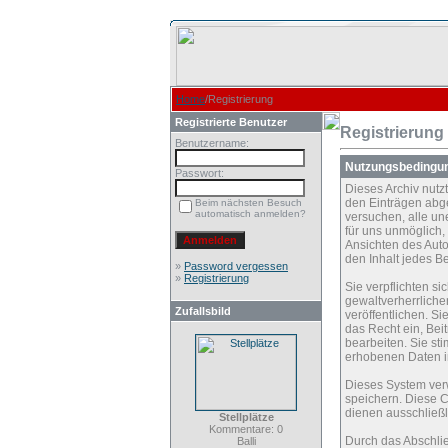
Home
/Registrierung
Registrierte Benutzer
Registrierung
Benutzername:
Nutzungsbedingu
Passwort:
Dieses Archiv nut
den Einträgen abg
Beim nächsten Besuch
automatisch anmelden?
versuchen, alle un
für uns unmöglich, 
Ansichten des Auto
den Inhalt jedes B
»
Password vergessen
»
Registrierung
Sie verpflichten s
gewaltverherrliche
Zufallsbild
veröffentlichen. S
das Recht ein, Be
bearbeiten. Sie s
erhobenen Daten i
Dieses System ver
speichern. Diese C
dienen ausschließl
Stellplätze
Kommentare: 0
Durch das Abschli
Balli