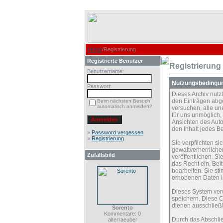
Home
/Registrierung
Registrierte Benutzer
Registrierung
Benutzername:
Nutzungsbedingu
Passwort:
Dieses Archiv nut
den Einträgen abg
Beim nächsten Besuch
automatisch anmelden?
versuchen, alle un
für uns unmöglich, 
Ansichten des Auto
den Inhalt jedes B
»
Password vergessen
»
Registrierung
Sie verpflichten s
gewaltverherrliche
Zufallsbild
veröffentlichen. S
das Recht ein, Be
bearbeiten. Sie s
erhobenen Daten i
Dieses System ver
speichern. Diese C
dienen ausschließl
Sorento
Kommentare: 0
Durch das Abschli
alterraeuber