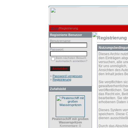
Home
/Registrierung
Registrierte Benutzer
Registrierung
Benutzername:
Nutzungsbedingu
Passwort:
Dieses Archiv nut
den Einträgen abg
Beim nächsten Besuch
automatisch anmelden?
versuchen, alle un
für uns unmöglich, 
Ansichten des Auto
den Inhalt jedes B
»
Password vergessen
»
Registrierung
Sie verpflichten s
gewaltverherrliche
Zufallsbild
veröffentlichen. S
das Recht ein, Be
bearbeiten. Sie s
erhobenen Daten i
Dieses System ver
speichern. Diese C
dienen ausschließl
Piratenschiff mit großen
Wasserspritzen
Kommentare: 0
Durch das Abschli