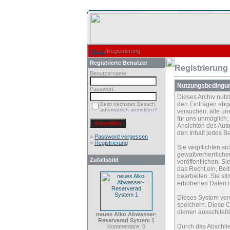
Home
/Registrierung
Registrierte Benutzer
Registrierung
Benutzername:
Nutzungsbedingu
Passwort:
Dieses Archiv nut
den Einträgen abg
Beim nächsten Besuch
automatisch anmelden?
versuchen, alle un
für uns unmöglich, 
Ansichten des Auto
den Inhalt jedes B
»
Password vergessen
»
Registrierung
Sie verpflichten s
gewaltverherrliche
Zufallsbild
veröffentlichen. S
das Recht ein, Be
bearbeiten. Sie s
erhobenen Daten i
Dieses System ver
speichern. Diese C
dienen ausschließl
neues Alko Abwasser-
Reserverad System 1
Durch das Abschli
Kommentare: 0