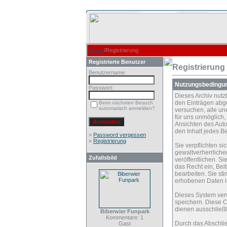
Home
/Registrierung
Registrierte Benutzer
Registrierung
Benutzername:
Nutzungsbedingu
Passwort:
Dieses Archiv nut
den Einträgen abg
Beim nächsten Besuch
automatisch anmelden?
versuchen, alle un
für uns unmöglich, 
Ansichten des Auto
den Inhalt jedes B
»
Password vergessen
»
Registrierung
Sie verpflichten s
gewaltverherrliche
Zufallsbild
veröffentlichen. S
das Recht ein, Be
bearbeiten. Sie s
erhobenen Daten i
Dieses System ver
speichern. Diese C
dienen ausschließl
Biberwier Funpark
Kommentare: 1
Durch das Abschli
Gast