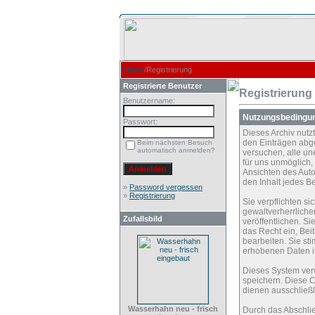
Home
/Registrierung
Registrierte Benutzer
Registrierung
Benutzername:
Nutzungsbedingu
Passwort:
Dieses Archiv nut
den Einträgen abg
Beim nächsten Besuch
automatisch anmelden?
versuchen, alle un
für uns unmöglich, 
Ansichten des Auto
den Inhalt jedes B
»
Password vergessen
»
Registrierung
Sie verpflichten s
gewaltverherrliche
Zufallsbild
veröffentlichen. S
das Recht ein, Be
bearbeiten. Sie s
erhobenen Daten i
Dieses System ver
speichern. Diese C
dienen ausschließl
Wasserhahn neu - frisch
Durch das Abschli