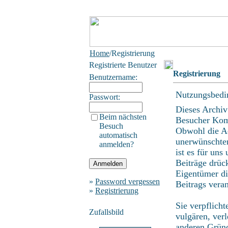
Home
/Registrierung
Registrierte Benutzer
Registrierung
Benutzername:
Nutzungsbedi
Passwort:
Dieses Archiv
Beim nächsten
Besucher Kom
Besuch
Obwohl die Ad
automatisch
unerwünschten
anmelden?
ist es für uns
Beiträge drüc
Eigentümer di
»
Password vergessen
Beitrags vera
»
Registrierung
Sie verpflicht
Zufallsbild
vulgären, ver
anderen Gründ