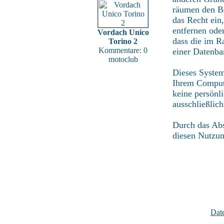
räumen den Be
das Recht ein
entfernen ode
Vordach Unico
dass die im R
Torino 2
Kommentare: 0
einer Datenba
motoclub
Dieses System
Ihrem Compute
keine persönl
ausschließlic
Durch das Abs
diesen Nutzu
Dat