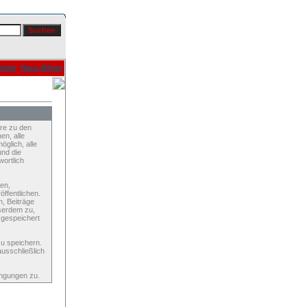
ilder
Neue Bilder
re zu den
en, alle
glich, alle
und die
wortlich
den,
ffentlichen.
n, Beiträge
serdem zu,
 gespeichert
u speichern.
ausschließlich
ingungen zu.