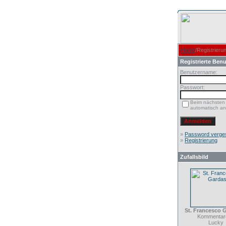
Home
/Registrieru
Registrierte Benu
Benutzername:
Passwort:
Beim nächsten
automatisch a
»
Password verge
»
Registrierung
Zufallsbild
St. Francesco 
Kommentare
Lucky