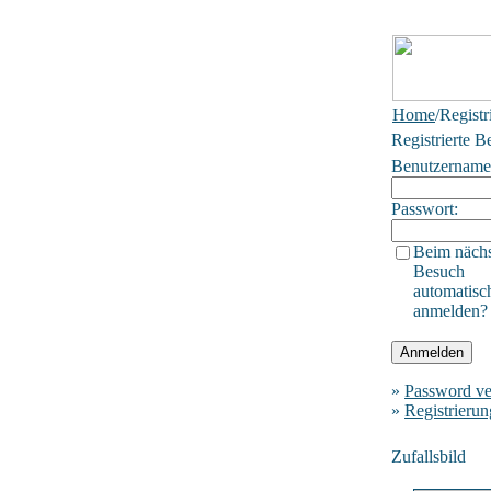
Home
/Registr
Registrierte B
Benutzername
Passwort:
Beim näch
Besuch
automatisc
anmelden?
»
Password ve
»
Registrierun
Zufallsbild