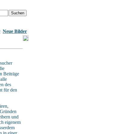
r
Neue Bilder
sucher
die
n Beiträge
alle
en des
t für den
ären,
n Gründen
eibern und
ach eigenem
usserdem
 in einer