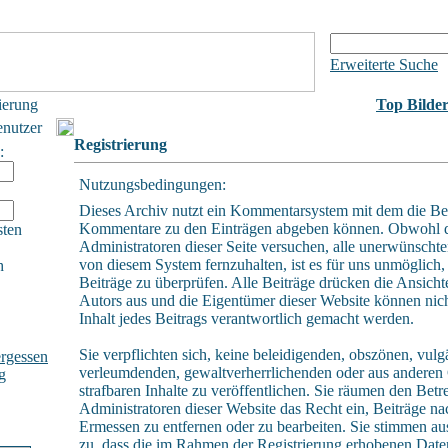
Erweiterte Suche
ierung
Top Bilde
enutzer
Registrierung
:
Nutzungsbedingungen:
Dieses Archiv nutzt ein Kommentarsystem mit dem die Be
Kommentare zu den Einträgen abgeben können. Obwohl 
sten
Administratoren dieser Seite versuchen, alle unerwünschte
von diesem System fernzuhalten, ist es für uns unmöglich, 
h
Beiträge zu überprüfen. Alle Beiträge drücken die Ansicht
Autors aus und die Eigentümer dieser Website können nich
Inhalt jedes Beitrags verantwortlich gemacht werden.
Sie verpflichten sich, keine beleidigenden, obszönen, vulg
rgessen
verleumdenden, gewaltverherrlichenden oder aus andere
g
strafbaren Inhalte zu veröffentlichen. Sie räumen den Betr
Administratoren dieser Website das Recht ein, Beiträge n
Ermessen zu entfernen oder zu bearbeiten. Sie stimmen a
zu, dass die im Rahmen der Registrierung erhobenen Daten