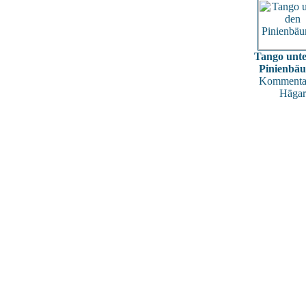
Tango unte
Pinienbä
Kommentar
Hägar