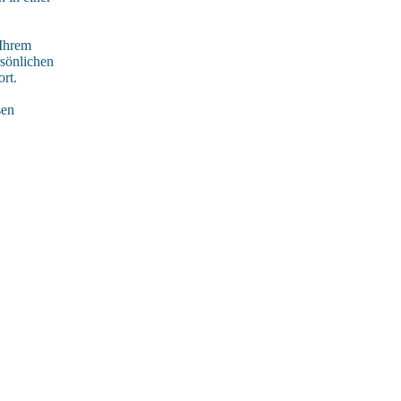
 Ihrem
rsönlichen
rt.
sen