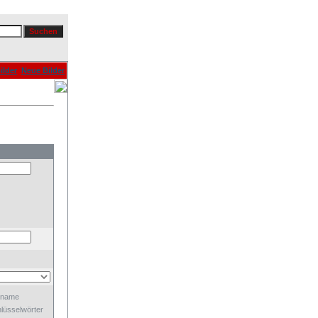
ilder
Neue Bilder
dname
lüsselwörter