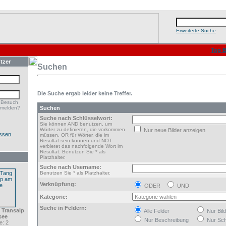
Erweiterte Suche
Top B
tzer
Suchen
Die Suche ergab leider keine Treffer.
 Besuch
nmelden?
Suchen
Suche nach Schlüsselwort:
Sie können AND benutzen, um
Wörter zu definieren, die vorkommen
Nur neue Bilder anzeigen
ssen
müssen, OR für Wörter, die im
Resultat sein können und NOT
verbietet das nachfolgende Wort im
Resultat. Benutzen Sie * als
Platzhalter.
Suche nach Username:
Benutzen Sie * als Platzhalter.
Verknüpfung:
ODER
UND
Kategorie:
Suche in Feldern:
 Transalp
Alle Felder
Nur Bil
see
Nur Beschreibung
Nur Sch
: 2