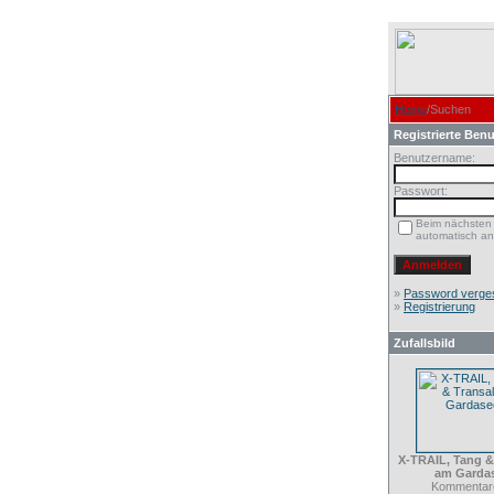
Home
/Suchen
Registrierte Benu
Benutzername:
Passwort:
Beim nächsten
automatisch a
»
Password verge
»
Registrierung
Zufallsbild
X-TRAIL, Tang &
am Garda
Kommentare