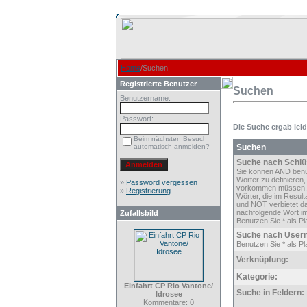
Home
/Suchen
Registrierte Benutzer
Suchen
Benutzername:
Passwort:
Die Suche ergab leide
Beim nächsten Besuch
automatisch anmelden?
Suchen
Suche nach Schlü
Sie können AND ben
Wörter zu definieren,
»
Password vergessen
vorkommen müssen,
»
Registrierung
Wörter, die im Result
und NOT verbietet d
nachfolgende Wort im
Zufallsbild
Benutzen Sie * als Pla
Suche nach User
Benutzen Sie * als Pla
Verknüpfung:
Kategorie:
Einfahrt CP Rio Vantone/
Suche in Feldern:
Idrosee
Kommentare: 0