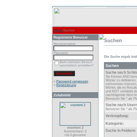
Home
/Suchen
Registrierte Benutzer
Suchen
Benutzername:
Passwort:
Die Suche ergab leide
Beim nächsten Besuch
automatisch anmelden?
Suchen
Suche nach Schlü
Sie können AND ben
Wörter zu definieren,
»
Password vergessen
vorkommen müssen,
»
Registrierung
Wörter, die im Result
und NOT verbietet d
nachfolgende Wort im
Zufallsbild
Benutzen Sie * als Pla
Suche nach User
Benutzen Sie * als Pla
Verknüpfung:
Kategorie:
voortent 2
Suche in Feldern:
Kommentare: 0
rob il giovanne