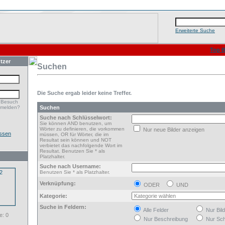
Erweiterte Suche
Top B
tzer
Suchen
Die Suche ergab leider keine Treffer.
 Besuch
nmelden?
Suchen
Suche nach Schlüsselwort:
Sie können AND benutzen, um
Wörter zu definieren, die vorkommen
Nur neue Bilder anzeigen
ssen
müssen, OR für Wörter, die im
Resultat sein können und NOT
verbietet das nachfolgende Wort im
Resultat. Benutzen Sie * als
Platzhalter.
Suche nach Username:
Benutzen Sie * als Platzhalter.
Verknüpfung:
ODER
UND
Kategorie:
Suche in Feldern:
Alle Felder
Nur Bil
: 0
Nur Beschreibung
Nur Sch