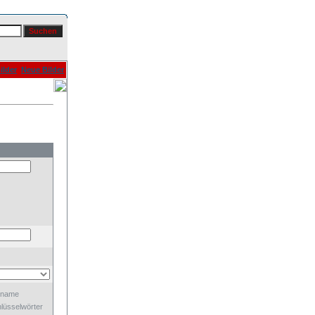
ilder
Neue Bilder
dname
lüsselwörter