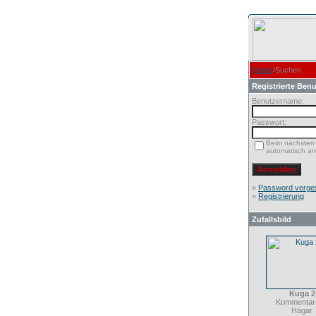
Home
/Suchen
Registrierte Benu
Benutzername:
Passwort:
Beim nächsten
automatisch a
»
Password verge
»
Registrierung
Zufallsbild
Kuga 2
Kommentare
Hägar