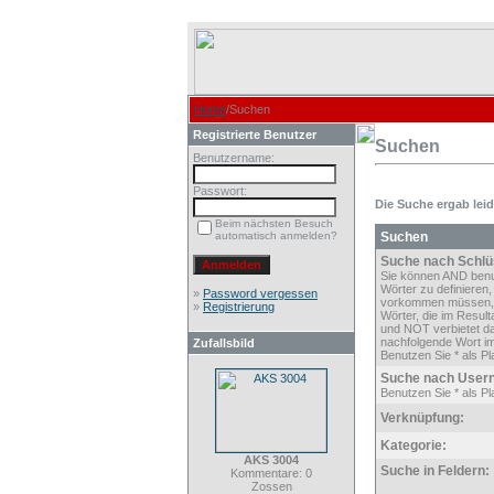
Home
/Suchen
Registrierte Benutzer
Suchen
Benutzername:
Passwort:
Die Suche ergab leide
Beim nächsten Besuch
automatisch anmelden?
Suchen
Suche nach Schlü
Sie können AND ben
Wörter zu definieren,
»
Password vergessen
vorkommen müssen,
»
Registrierung
Wörter, die im Result
und NOT verbietet d
nachfolgende Wort im
Zufallsbild
Benutzen Sie * als Pla
Suche nach User
Benutzen Sie * als Pla
Verknüpfung:
Kategorie:
AKS 3004
Suche in Feldern:
Kommentare: 0
Zossen