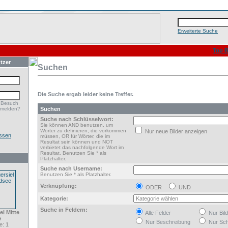
Erweiterte Suche
Top B
tzer
Suchen
Die Suche ergab leider keine Treffer.
 Besuch
nmelden?
Suchen
Suche nach Schlüsselwort:
Sie können AND benutzen, um
Wörter zu definieren, die vorkommen
Nur neue Bilder anzeigen
ssen
müssen, OR für Wörter, die im
Resultat sein können und NOT
verbietet das nachfolgende Wort im
Resultat. Benutzen Sie * als
Platzhalter.
Suche nach Username:
Benutzen Sie * als Platzhalter.
Verknüpfung:
ODER
UND
Kategorie:
Suche in Feldern:
el Mitte
Alle Felder
Nur Bil
e
Nur Beschreibung
Nur Sch
: 1