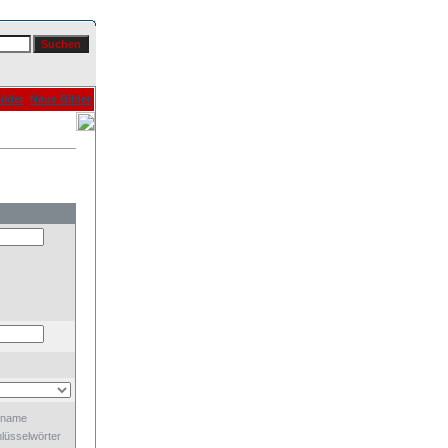
ilder
Neue Bilder
dname
lüsselwörter