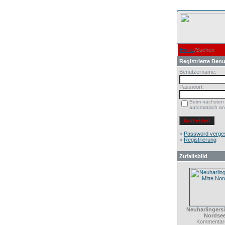
Home
/Suchen
Registrierte Benu
Benutzername:
Passwort:
Beim nächsten
automatisch a
»
Password verge
»
Registrierung
Zufallsbild
Neuharlingersi
Nordse
Kommentare